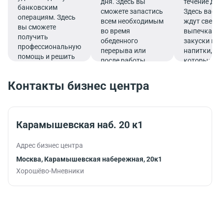
дня. Здесь вы
течение дн
банковским
сможете запастись
Здесь вас
операциям. Здесь
всем необходимым
ждут свеж
вы сможете
во время
выпечка,
получить
обеденного
закуски и
профессиональную
перерыва или
напитки,
помощь и решить
после работы.
которые
все финансовые
подарят
вопросы в
заряд
Контакты бизнес центра
комфортной
бодрости и
обстановке.
помогут
продуктив
продолжит
Карамышевская наб. 20 к1
работу.
Адрес бизнес центра
Москва, Карамышевская набережная, 20к1
Хорошёво-Мневники