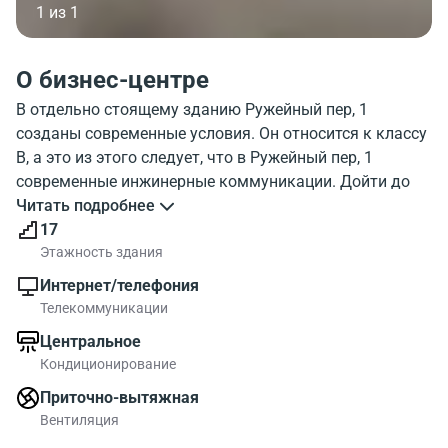
1 из 1
О бизнес-центре
В отдельно стоящему зданию Ружейный пер, 1
созданы современные условия. Он относится к классу
B, а это из этого следует, что в Ружейный пер, 1
современные инжинерные коммуникации. Дойти до
отдельно стоящему зданию от метро Смоленская
Читать подробнее
можно достаточно быстро. На фото, показано как
17
выглядит отдельно стоящее здание Ruzheyny 1. С
Этажность здания
какими организациями расположен в одном районе
Интернет/телефония
отдельно стоящее здание Ружейный пер, 1 можно
Телекоммуникации
посмотреть на карте. Ружейный пер, 1 обладает
Центральное
развитой инфраструктурой. Посмотрите где находится
Кондиционирование
отдельно стоящее здание на карте, и объекты района
около него.
Приточно-вытяжная
Площади офисов до 234.00 м2. В отдельно стоящему
Вентиляция
зданию Ружейный пер, 1 на Оружейном переулке