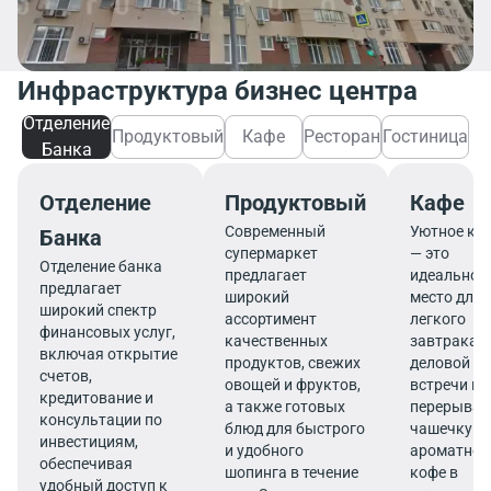
Инфраструктура бизнес центра
Отделение
Продуктовый
Кафе
Ресторан
Гостиница
Банка
Отделение
Продуктовый
Кафе
Современный
Уютное ка
Банка
супермаркет
— это
Отделение банка
предлагает
идеальное
предлагает
широкий
место для
широкий спектр
ассортимент
легкого
финансовых услуг,
качественных
завтрака,
включая открытие
продуктов, свежих
деловой
счетов,
овощей и фруктов,
встречи ил
кредитование и
а также готовых
перерыва 
консультации по
блюд для быстрого
чашечку
инвестициям,
и удобного
ароматног
обеспечивая
шопинга в течение
кофе в
удобный доступ к