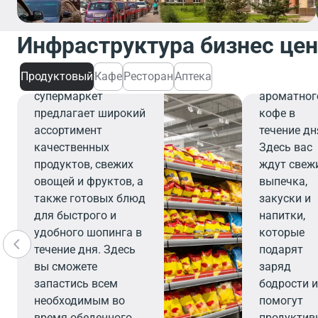
завтрака,
деловой
Инфраструктура бизнес це
встречи ил
Продуктовый
перерыва 
Продуктовый
Кафе
Ресторан
Аптека
Современный
чашечку
супермаркет
ароматног
предлагает широкий
кофе в
ассортимент
течение дн
качественных
Здесь вас
продуктов, свежих
ждут свеж
овощей и фруктов, а
выпечка,
также готовых блюд
закуски и
для быстрого и
напитки,
удобного шопинга в
которые
течение дня. Здесь
подарят
вы сможете
заряд
запастись всем
бодрости 
необходимым во
помогут
время обеденного
продуктив