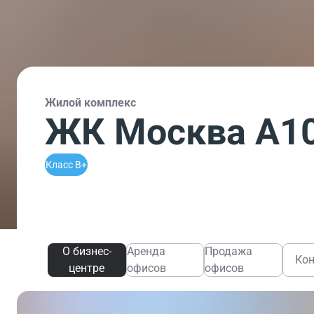
Жилой комплекс
ЖК Москва А1
Класс B+
О бизнес-
Аренда
Продажа
Ко
центре
офисов
офисов