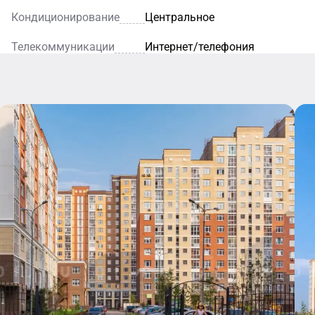
Кондиционирование
Центральное
Телекоммуникации
Интернет/телефония
Ресторан
фе
Благодаря
элегантному
интерьеру и
внимательному