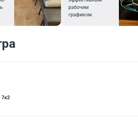
ь
рабочим
графиком.
тра
 7к2