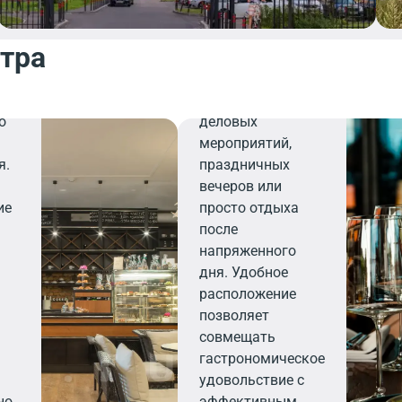
персоналу,
ресторан станет
нтра
и
вашим надежным
на
выбором для
организации
о
деловых
мероприятий,
я.
праздничных
вечеров или
ие
просто отдыха
после
напряженного
дня. Удобное
расположение
позволяет
совмещать
и
гастрономическое
удовольствие с
но
эффективным