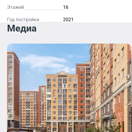
Этажей
16
Год постройки
2021
Медиа
Кафе
Уютное ка
— это
идеальное
место для
легкого