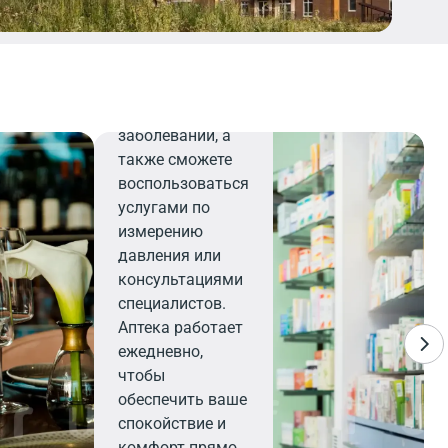
найдете все
необходимое для
поддержания
здоровья и
профилактики
заболеваний, а
также сможете
воспользоваться
услугами по
измерению
давления или
консультациями
специалистов.
Аптека работает
ежедневно,
чтобы
обеспечить ваше
спокойствие и
комфорт прямо