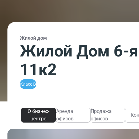
Жилой дом
Жилой Дом 6-я
11к2
Класс B
О бизнес-
Аренда
Продажа
Ко
центре
офисов
офисов