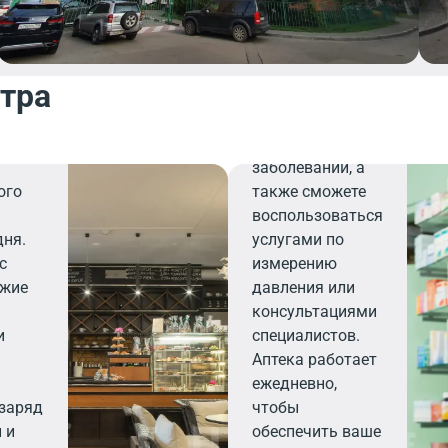
ля
Здесь вы
найдете все
,
необходимое для
нтра
поддержания
или
здоровья и
а на
профилактики
заболеваний, а
ого
также сможете
воспользоваться
дня.
услугами по
с
измерению
ежие
давления или
,
консультациями
и
специалистов.
Аптека работает
ежедневно,
 заряд
чтобы
 и
обеспечить ваше