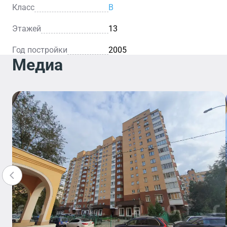
Класс
B
Этажей
13
Год постройки
2005
Медиа
Кафе
Уютное 
— это
идеальн