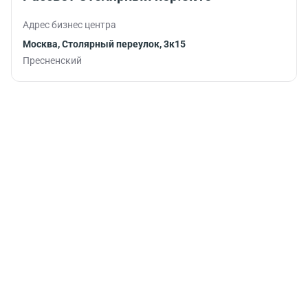
работу.
обеденного
перерыва или
Адрес бизнес центра
после
рабочего дня.
Москва, Столярный переулок, 3к15
Пресненский