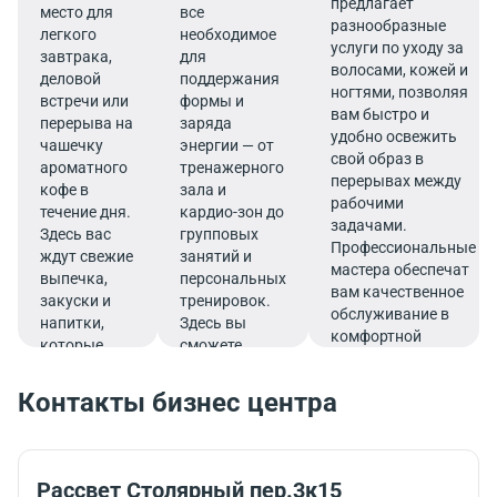
предлагает
место для
все
разнообразные
легкого
необходимое
услуги по уходу за
завтрака,
для
волосами, кожей и
деловой
поддержания
ногтями, позволяя
встречи или
формы и
вам быстро и
перерыва на
заряда
удобно освежить
чашечку
энергии — от
свой образ в
ароматного
тренажерного
перерывах между
кофе в
зала и
рабочими
течение дня.
кардио-зон до
задачами.
Здесь вас
групповых
Профессиональные
ждут свежие
занятий и
мастера обеспечат
выпечка,
персональных
вам качественное
закуски и
тренировок.
обслуживание в
напитки,
Здесь вы
комфортной
которые
сможете
атмосфере.
подарят
эффективно
заряд
совмещать
Контакты бизнес центра
бодрости и
работу и
помогут
спорт,
продуктивно
тренируясь во
продолжить
время
Рассвет Столярный пер.3к15