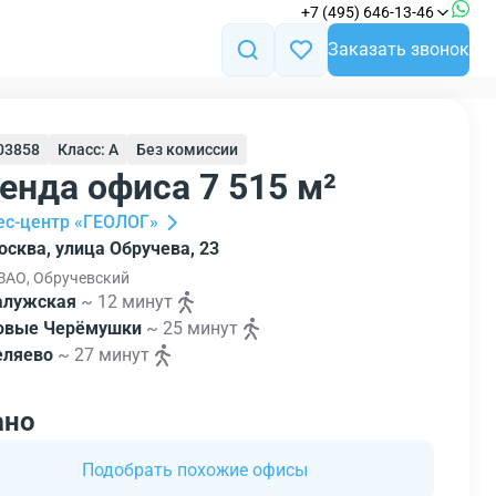
+7 (495) 646-13-46
Заказать звонок
103858
Класс: A
Без комиссии
енда офиса 7 515 м²
ес-центр «ГЕОЛОГ»
осква, улица Обручева, 23
АО, Обручевский
алужская
~ 12 минут
овые Черёмушки
~ 25 минут
еляево
~ 27 минут
ано
Подобрать похожие офисы