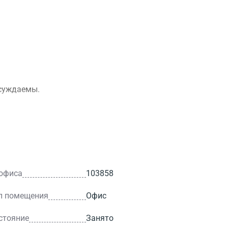
бсуждаемы.
 офиса
103858
п помещения
Офис
стояние
Занято