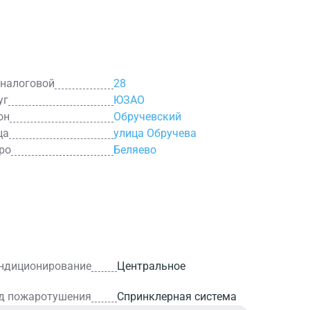
 налоговой
28
уг
ЮЗАО
он
Обручевский
ца
улица Обручева
ро
Беляево
ндиционирование
Центральное
д пожаротушения
Спринклерная система