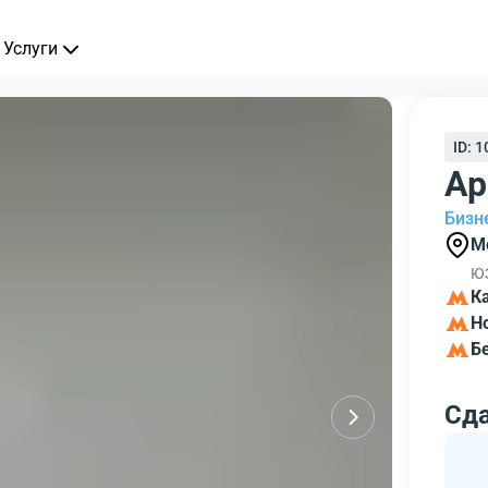
Услуги
ID: 
Ар
Бизн
М
ЮЗ
К
Н
Б
Сд