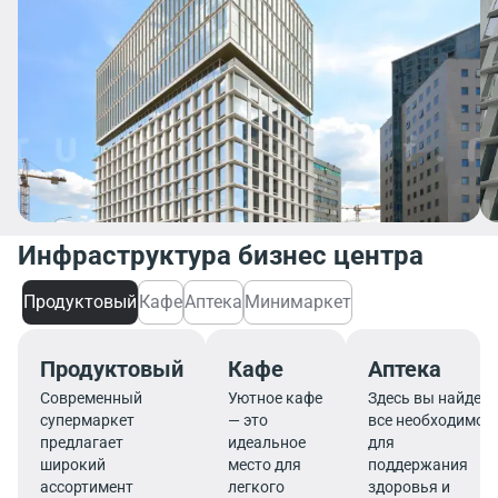
Инфраструктура бизнес центра
Продуктовый
Кафе
Аптека
Минимаркет
Продуктовый
Кафе
Аптека
Современный
Уютное кафе
Здесь вы найдете
супермаркет
— это
все необходимое
предлагает
идеальное
для
широкий
место для
поддержания
ассортимент
легкого
здоровья и