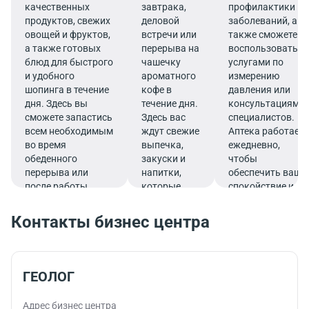
качественных
завтрака,
профилактики
продуктов, свежих
деловой
заболеваний, а
овощей и фруктов,
встречи или
также сможете
а также готовых
перерыва на
воспользоваться
блюд для быстрого
чашечку
услугами по
и удобного
ароматного
измерению
шопинга в течение
кофе в
давления или
дня. Здесь вы
течение дня.
консультациями
сможете запастись
Здесь вас
специалистов.
всем необходимым
ждут свежие
Аптека работает
во время
выпечка,
ежедневно,
обеденного
закуски и
чтобы
перерыва или
напитки,
обеспечить ваше
после работы.
которые
спокойствие и
подарят
комфорт прямо в
заряд
деловом ритме
Контакты бизнес центра
бодрости и
жизни.
помогут
продуктивно
продолжить
ГЕОЛОГ
работу.
Адрес бизнес центра