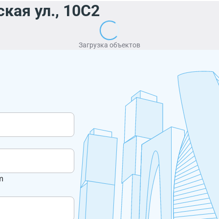
кая ул., 10С2
Загрузка объектов
m