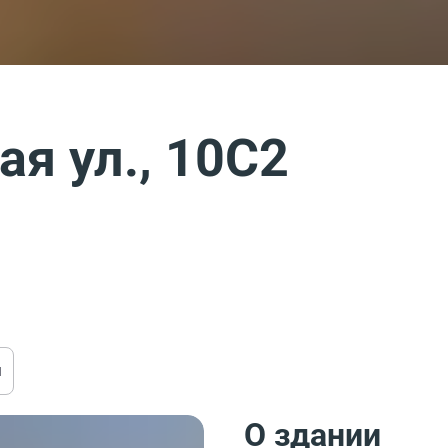
я ул., 10С2
ы
О здании