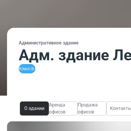
Административное здание
Адм. здание Ле
Класс B-
Аренда
Продажа
О здании
Контакт
офисов
офисов