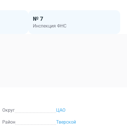
№ 7
Инспекция ФНС
Округ
ЦАО
Район
Тверской