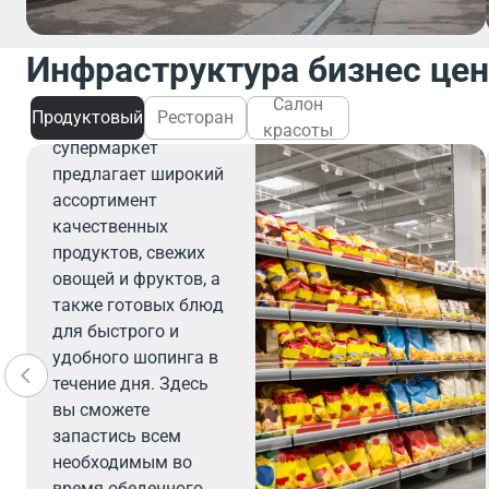
Инфраструктура бизнес це
Продуктовый
Салон
Продуктовый
Ресторан
Современный
красоты
супермаркет
предлагает широкий
ассортимент
качественных
продуктов, свежих
овощей и фруктов, а
также готовых блюд
для быстрого и
удобного шопинга в
течение дня. Здесь
вы сможете
запастись всем
необходимым во
время обеденного