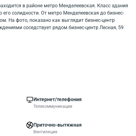
находится в районе метро Менделеевская. Класс здания
т о его солидности. От метро Менделеевская до бизнес-
ом. На фото, показано как выглядит бизнес-центр
ждениями соседствует рядом бизнес-центр Лесная, 59
сная, 59 обладает развитой инфраструктурой.
 бизнес-центр на карте, и инфраструктуру района
 B поэтому работать в БЦ Лесная, 59 будет комфортно.
бирает современные офисы.
Интернет/телефония
Телекоммуникации
Приточно-вытяжная
Вентиляция