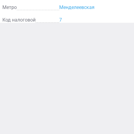
Метро
Менделеевская
Код налоговой
7