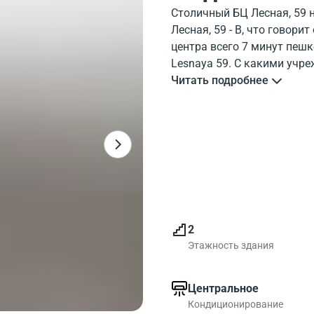
Столичный БЦ Лесная, 59 
Лесная, 59 - B, что говори
центра всего 7 минут пешк
Lesnaya 59. С какими учре
можно узнать на карте. Ле
Читать подробнее
Посмотрите где расположен
около бизнес-центра.
Относится здание к классу
Лесная, 59 для тех кто вы
2
Этажность здания
Центральное
Кондиционирование