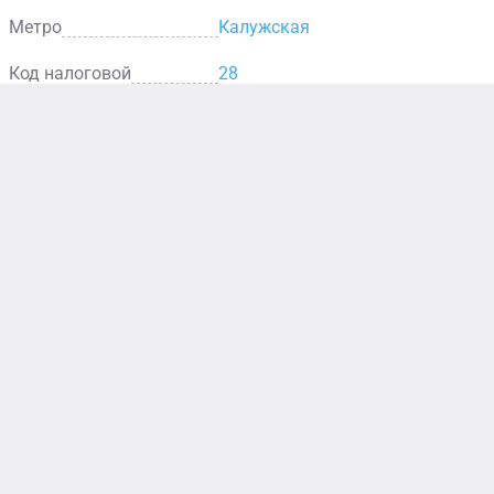
Метро
Калужская
Код налоговой
28
н
у
Аптека
ому
Здесь вы