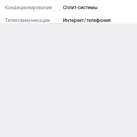
Кондиционирование
Сплит-системы
Телекоммуникации
Интернет/телефония
Кафе
Рестора
Уютное
кафе — это
Благодаря
идеальное
элегантном
место для
интерьеру и
легкого
внимательн