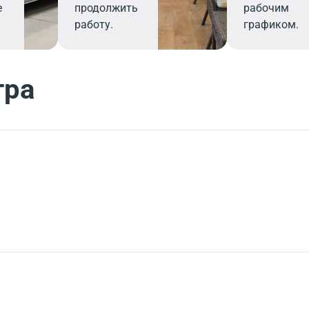
е
продолжить
рабочим
работу.
графиком.
тра