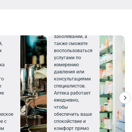
найдете все
анет
необходимое для
ежным
поддержания
я
здоровья и
и
профилактики
заболеваний, а
,
также сможете
х
воспользоваться
услугами по
ха
измерению
давления или
го
консультациями
е
специалистов.
ие
Аптека работает
ежедневно,
чтобы
ческое
обеспечить ваше
е с
спокойствие и
ым
комфорт прямо