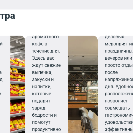
завтрака,
персоналу,
деловой
ресторан ст
нтра
встречи или
вашим над
й
перерыва на
выбором дл
чашечку
организаци
ароматного
деловых
ий
кофе в
мероприятий
течение дня.
праздничны
Здесь вас
вечеров или
ждут свежие
просто отды
а
выпечка,
после
юд
закуски и
напряженно
напитки,
дня. Удобно
в
которые
расположен
подарят
позволяет
заряд
совмещать
бодрости и
гастрономи
помогут
удовольстви
продуктивно
эффективн