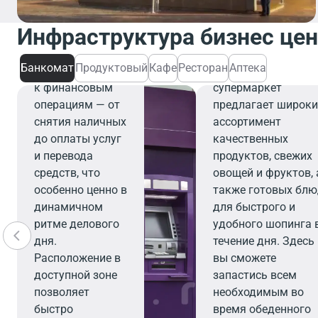
Банкомат
Банкомат
Инфраструктура бизнес це
обеспечивает
Продуктовы
быстрый и
Банкомат
Продуктовый
Кафе
Ресторан
Аптека
удобный доступ
Современный
к финансовым
супермаркет
операциям — от
предлагает широк
снятия наличных
ассортимент
до оплаты услуг
качественных
и перевода
продуктов, свежих
средств, что
овощей и фруктов, 
особенно ценно в
также готовых бл
динамичном
для быстрого и
ритме делового
удобного шопинга 
дня.
течение дня. Здесь
Расположение в
вы сможете
доступной зоне
запастись всем
позволяет
необходимым во
быстро
время обеденного