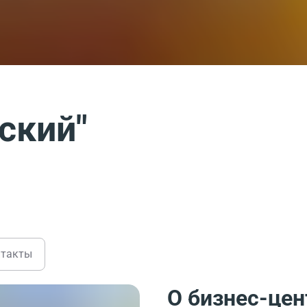
ский"
нтакты
О бизнес-цен