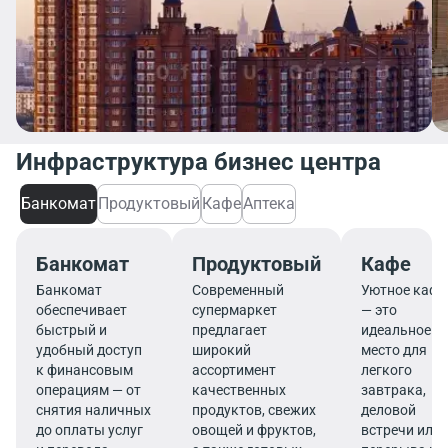
Инфраструктура бизнес центра
Банкомат
Продуктовый
Кафе
Аптека
Банкомат
Продуктовый
Кафе
Банкомат
Современный
Уютное кафе
обеспечивает
супермаркет
— это
быстрый и
предлагает
идеальное
удобный доступ
широкий
место для
к финансовым
ассортимент
легкого
операциям — от
качественных
завтрака,
снятия наличных
продуктов, свежих
деловой
до оплаты услуг
овощей и фруктов,
встречи или