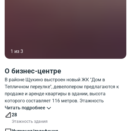
1 из 3
О бизнес-центре
В районе Щукино выстроен новый ЖК "Дом в
Тепличном переулке", девелопером предлагаются к
продаже и аренде квартиры в здании, высота
которого составляет 116 метров. Этажность
переменная, 19-28 этажей, с верхних этажей
Читать подробнее
открывается удивительный вид на северо-западный
28
район столицы.
Этажность здания
Особенностью строения является его причудливая