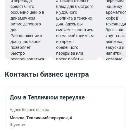
и перевода
а также готовых
перерыва на
средств, что
блюд для быстрого
чашечку
особенно ценно в
и удобного
ароматного
динамичном
шопинга в течение
кофе в
ритме делового
дня. Здесь вы
течение дня.
дня.
сможете запастись
Здесь вас
Расположение в
всем необходимым
ждут свежие
доступной зоне
во время
выпечка,
позволяет
обеденного
закуски и
быстро
перерыва или
напитки,
воспользоваться
после работы.
которые
услугами банка.
подарят
заряд
Контакты бизнес центра
бодрости и
помогут
продуктивно
продолжить
Дом в Тепличном переулке
работу.
Адрес бизнес центра
Москва, Тепличный переулок, 4
Щукино