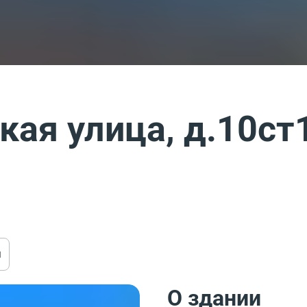
ая улица, д.10ст
ы
О здании