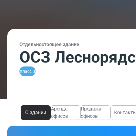
Отдельностоящее здание
ОСЗ Леснорядск
Класс B
Аренда
Продажа
О здании
Контакт
офисов
офисов