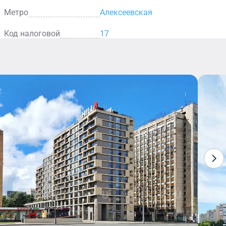
ю. Проект дома создан в архитектурном бюро ABD
Метро
Алексеевская
разработал Карим Рашид.
зованы BIM-технологии и информационная система
Код налоговой
17
кта – его экологическая направленность: здание
дарту BREEAM и получило высочайшую оценку
асс А+. В отделке фасадов использованы натуральные
 (нижние третьего этажа) и керамогранитные плиты (4-
 выложены из ячеисто-бетонных блоков (25 см) и
 Венти Баттс (17 см).
ваны системой «умный дом», в алюминиевые профили
окна Schuco с напылением, защищающим от солнца и
 электроэнергией (расчетная мощность на каждый
кВт), водоснабжением, канализацией, системами
ования. Горячую воду, отопление и вентиляцию
мотрены современные технологии безопасности:
видеонаблюдение, контроль доступа по магнитным
лектронные ключи для прохода через турникеты.
 этаже – 4,75 м, на втором и третьем – 3,55 м, на
 3,05 м. Здание оборудовано скоростными и