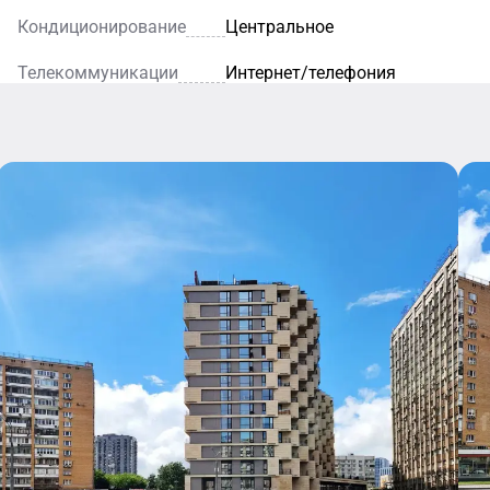
на эксплуатируемую кровл
Кондиционирование
Центральное
Architects, дизайн лобби 
В процессе работы исполь
Телекоммуникации
Интернет/телефония
Latista. Особенность прое
сертифицировано по стан
энергоэффективности – кл
материалы: юрский камень
15 этаж). Наружные стены
утеплены плитами Rockwool
Все апартаменты оборудо
установлены панорамные 
шума. Комплекс обеспечен
апартамент – от 10 до 13 
вентиляции и кондиционир
обеспечивает ИТП. Предус
круглосуточная охрана и 
картам на каждый этаж, э
Высота потолков на первом
этажах с апартаментами –