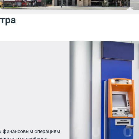
бесшумными лифтами Kone
некоторых апартаментов. 
нтра
электромобилей и места д
считыванием номера автом
рецепции и лаунж-зона, бу
 к финансовым операциям
редств, что особенно