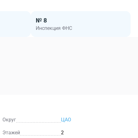
№ 8
Инспекция ФНС
Округ
ЦАО
Этажей
2