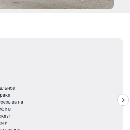
еальное
рака,
ерерыва на
офе в
 ждут
ки и
рят заряд