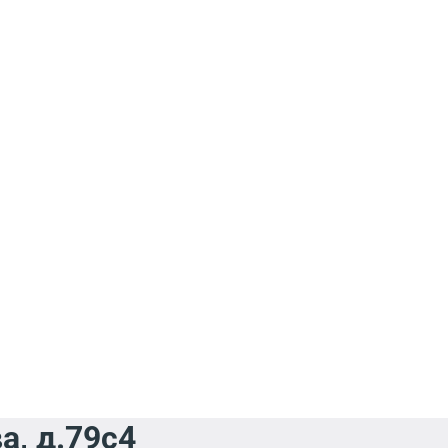
а, д.79с4