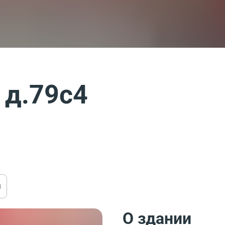
 д.79с4
ы
О здании