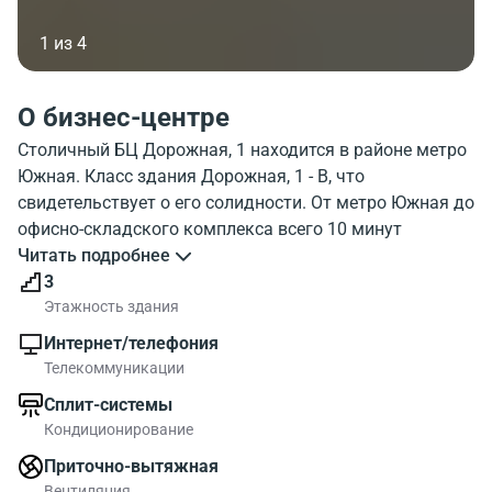
1 из 4
О бизнес-центре
Столичный БЦ Дорожная, 1 находится в районе метро
Южная. Класс здания Дорожная, 1 - B, что
свидетельствует о его солидности. От метро Южная до
офисно-складского комплекса всего 10 минут
пешком. На фото, показано как выглядит офисно-
Читать подробнее
складской комплекс Dorozhnaya 1. С какими
3
организациями расположен в одном районе офисно-
Этажность здания
складской комплекс Дорожная, 1 можно узнать на
Интернет/телефония
карте. Дорожная, 1 обладает хорошей
Телекоммуникации
инфраструктурой. Посмотрите где расположен
Сплит-системы
офисно-складской комплекс на карте, и объекты
Кондиционирование
района около офисно-складского комплекса.
Офисные блоки в БЦ предлагаются от 155.00 до
Приточно-вытяжная
Вентиляция