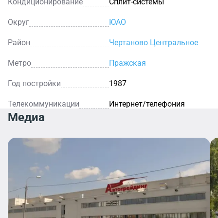
Кондиционирование
Сплит-системы
Округ
ЮАО
Район
Чертаново Центральное
Метро
Пражская
Год постройки
1987
Телекоммуникации
Интернет/телефония
Медиа