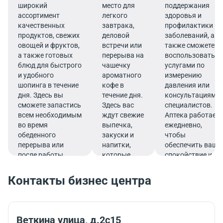
широкий
место для
поддержания
ассортимент
легкого
здоровья и
качественных
завтрака,
профилактики
продуктов, свежих
деловой
заболеваний, а
овощей и фруктов,
встречи или
также сможете
а также готовых
перерыва на
воспользоваться
блюд для быстрого
чашечку
услугами по
и удобного
ароматного
измерению
шопинга в течение
кофе в
давления или
дня. Здесь вы
течение дня.
консультациями
сможете запастись
Здесь вас
специалистов.
всем необходимым
ждут свежие
Аптека работает
во время
выпечка,
ежедневно,
обеденного
закуски и
чтобы
перерыва или
напитки,
обеспечить ваше
после работы.
которые
спокойствие и
подарят
комфорт прямо в
заряд
деловом ритме
Контакты бизнес центра
бодрости и
жизни.
помогут
продуктивно
продолжить
Веткина улица, д.2с15