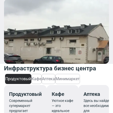
Инфраструктура бизнес центра
Продуктовый
Кафе
Аптека
Минимаркет
Продуктовый
Кафе
Аптека
Современный
Уютное кафе
Здесь вы найдете
супермаркет
— это
все необходимое
предлагает
идеальное
для