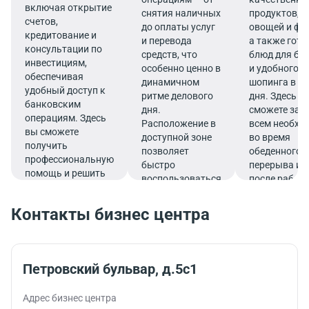
включая открытие
снятия наличных
продуктов, 
счетов,
до оплаты услуг
овощей и фр
кредитование и
и перевода
а также гот
консультации по
средств, что
блюд для бы
инвестициям,
особенно ценно в
и удобного
обеспечивая
динамичном
шопинга в те
удобный доступ к
ритме делового
дня. Здесь в
банковским
дня.
сможете зап
операциям. Здесь
Расположение в
всем необх
вы сможете
доступной зоне
во время
получить
позволяет
обеденного
профессиональную
быстро
перерыва ил
помощь и решить
воспользоваться
после работ
все финансовые
услугами банка.
вопросы в
Контакты бизнес центра
комфортной
обстановке.
Петровский бульвар, д.5с1
Адрес бизнес центра