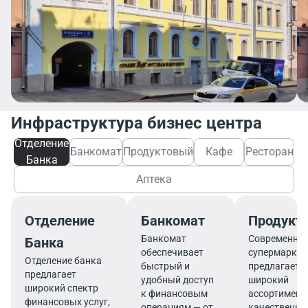
Инфраструктура бизнес центра
Отделение
Банкомат
Продуктовый
Кафе
Ресторан
Банка
Аптека
Отделение
Банкомат
Продукт
Банкомат
Современны
Банка
обеспечивает
супермаркет
Отделение банка
быстрый и
предлагает
предлагает
удобный доступ
широкий
широкий спектр
к финансовым
ассортимент
финансовых услуг,
операциям — от
качественны