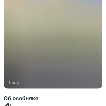
1 из 2
Об особняке
4