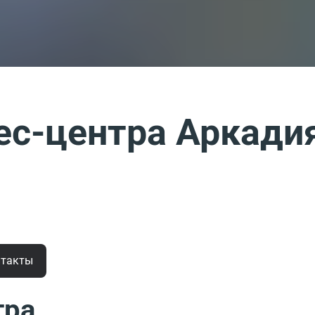
ес-центра Аркади
нтакты
тра