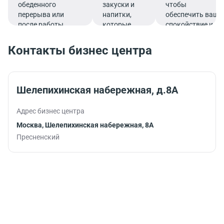
обеденного
закуски и
чтобы
перерыва или
напитки,
обеспечить ваше
после работы.
которые
спокойствие и
подарят
комфорт прямо в
заряд
деловом ритме
Контакты бизнес центра
бодрости и
жизни.
помогут
продуктивно
продолжить
Шелепихинская набережная, д.8А
работу.
Адрес бизнес центра
Москва, Шелепихинская набережная, 8А
Пресненский