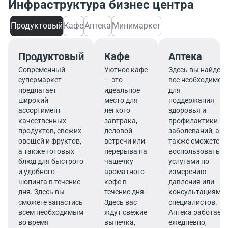
Инфраструктура бизнес центра
Продуктовый
Кафе
Аптека
Минимаркет
Продуктовый
Кафе
Аптека
Современный
Уютное кафе
Здесь вы найдете
супермаркет
— это
все необходимое
предлагает
идеальное
для
широкий
место для
поддержания
ассортимент
легкого
здоровья и
качественных
завтрака,
профилактики
продуктов, свежих
деловой
заболеваний, а
овощей и фруктов,
встречи или
также сможете
а также готовых
перерыва на
воспользоваться
блюд для быстрого
чашечку
услугами по
и удобного
ароматного
измерению
шопинга в течение
кофе в
давления или
дня. Здесь вы
течение дня.
консультациями
сможете запастись
Здесь вас
специалистов.
всем необходимым
ждут свежие
Аптека работает
во время
выпечка,
ежедневно,