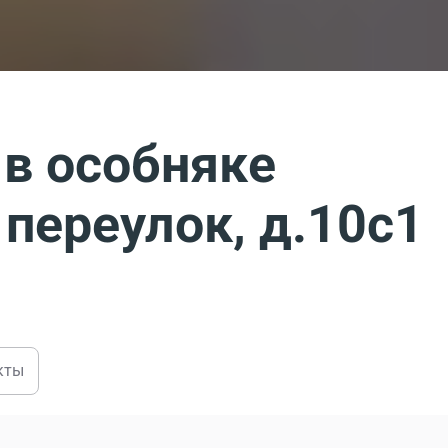
 в особняке
переулок, д.10с1
кты