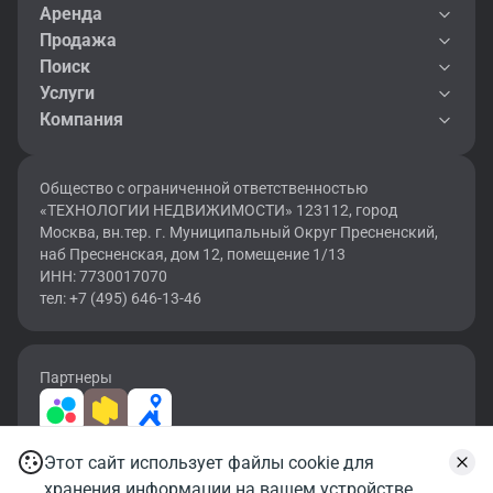
Аренда
Продажа
Поиск
Услуги
Компания
Общество с ограниченной ответственностью
«ТЕХНОЛОГИИ НЕДВИЖИМОСТИ» 123112, город
Москва, вн.тер. г. Муниципальный Округ Пресненский,
наб Пресненская, дом 12, помещение 1/13
ИНН: 7730017070
тел: +7 (495) 646-13-46
Партнеры
Этот сайт использует файлы cookie для
2026 © OF.RU | Все права защищены.
Записаться на просмотр
хранения информации на вашем устройстве.
Карта сайта
Условия использования