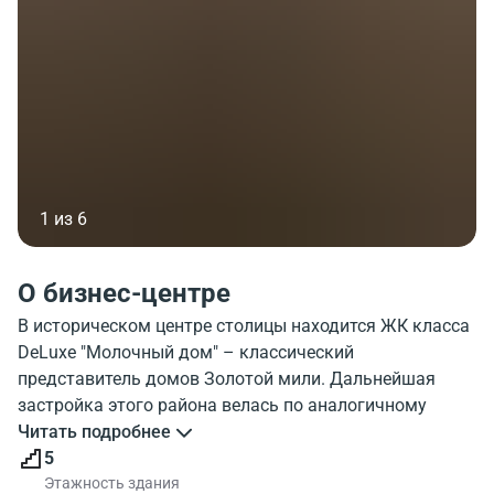
1 из 6
О бизнес-центре
В историческом центре столицы находится ЖК класса
DeLuxe "Молочный дом" – классический
представитель домов Золотой мили. Дальнейшая
застройка этого района велась по аналогичному
стандарту. Жилой комплекс "Молочный дом" имеет
Читать подробнее
выразительный фасад в форме дуги, что отличает его
5
от остальных застроек.
Этажность здания