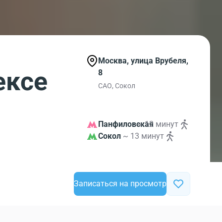
Москва, улица Врубеля,
ексе
8
САО, Сокол
Панфиловская
~ 12 минут
Сокол
~ 13 минут
Записаться на просмотр