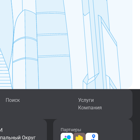
Поиск
Услуги
Компания
И
Партнеры
ипальный Округ