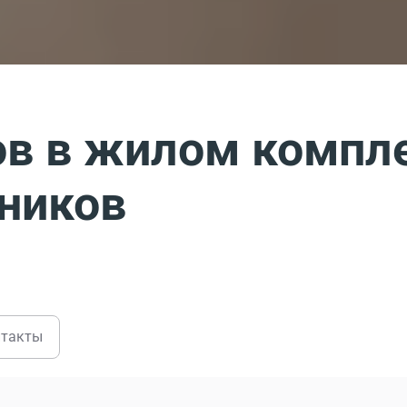
в в жилом компл
ников
нтакты