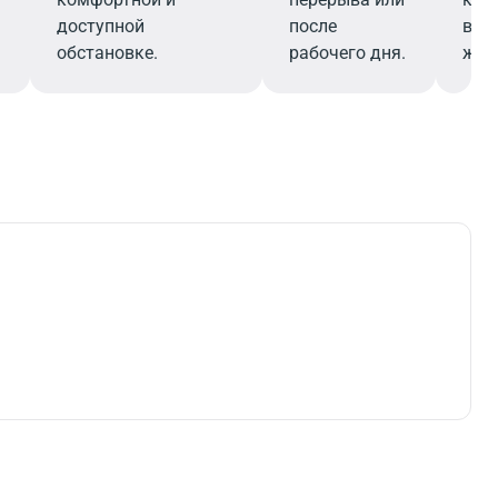
доступной
после
в д
обстановке.
рабочего дня.
жиз