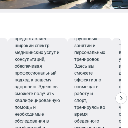
заряда
най
е
энергии — от
нео
Медицинский
тренажерного
под
центр
зала и
здо
Медицинский центр
кардио-зон до
про
предоставляет
групповых
заб
широкий спектр
занятий и
так
медицинских услуг и
персональных
вос
консультаций,
тренировок.
усл
обеспечивая
Здесь вы
изм
профессиональный
сможете
дав
подход к вашему
эффективно
кон
здоровью. Здесь вы
совмещать
спе
сможете получить
работу и
Апт
квалифицированную
спорт,
еже
помощь и
тренируясь во
что
необходимые
время
обе
обследования в
обеденного
спо
комфортной и
перерыва или
ком