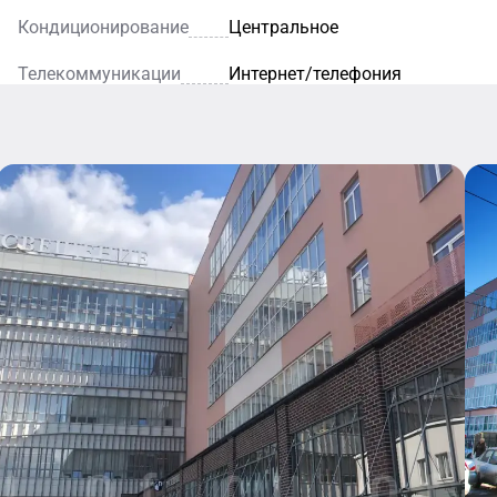
Кондиционирование
Центральное
Телекоммуникации
Интернет/телефония
Столовая
В столовой
торан
представлен
даря
широкий
Нотариус
нтному
выбор горячих
ьеру и
блюд, салатов,
Нотариальная
тельному
закусок и
контора