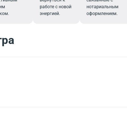
им
работе с новой
нотариальным
ком.
энергией.
оформлением.
тра