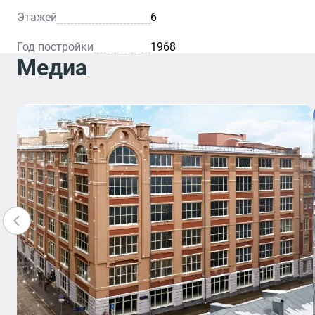
Этажей
6
Год постройки
1968
Медиа
Кафе
Рес
Уютное
кафе — это
Благо
идеальное
элега
место для
интер
легкого
внима