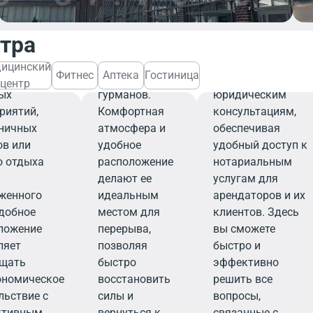
налу,
напитков,
предлагает
ран станет
которые
профессиональны
нтра
м надежным
порадуют
услуги по
ом для
даже самых
удостоверению
ицинский
Фитнес
Аптека
Гостиница
изации
взыскательных
документов и
центр
ых
гурманов.
юридическим
риятий,
Комфортная
консультациям,
ничных
атмосфера и
обеспечивая
ов или
удобное
удобный доступ к
о отдыха
расположение
нотариальным
делают ее
услугам для
женного
идеальным
арендаторов и их
Удобное
местом для
клиентов. Здесь
ложение
перерыва,
вы сможете
ляет
позволяя
быстро и
щать
быстро
эффективно
ономическое
восстановить
решить все
льствие с
силы и
вопросы,
ктивным
вернуться к
связанные с