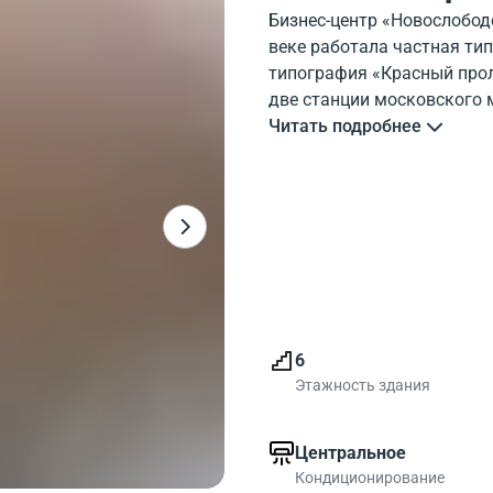
Бизнес-центр «Новослободс
веке работала частная тип
типография «Красный прол
две станции московского 
«Достоевская» (светло-зел
Читать подробнее
Общая площадь бизнес-цен
прошло полную реконструк
класс. После ремонта ст
инженерными системами. В
вентиляция, а также цент
поддерживает в здании оп
бизнес-центра установлен
Несколько пассажирских 
6
транспортировку сотрудни
Этажность здания
электропроводки, пролож
«Юнителеком» и евроремон
Смешанная планировка по
Центральное
соответствующий выдвину
Кондиционирование