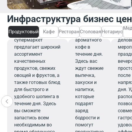
завтрака,
персо
деловой
ресто
Инфраструктура бизнес це
встречи или
ваши
Продуктовый
перерыва на
выбор
Мед
Продуктовый
Кафе
Ресторан
Столовая
Нотариус
Современный
чашечку
орган
супермаркет
ароматного
делов
предлагает широкий
кофе в
мероп
ассортимент
течение дня.
празд
качественных
Здесь вас
вечер
продуктов, свежих
ждут свежие
прост
овощей и фруктов, а
выпечка,
после
также готовых блюд
закуски и
напря
для быстрого и
напитки,
дня. 
удобного шопинга в
которые
распо
течение дня. Здесь
подарят
позво
вы сможете
заряд
совме
запастись всем
бодрости и
гастр
необходимым во
помогут
удово
время обеденного
продуктивно
эффе