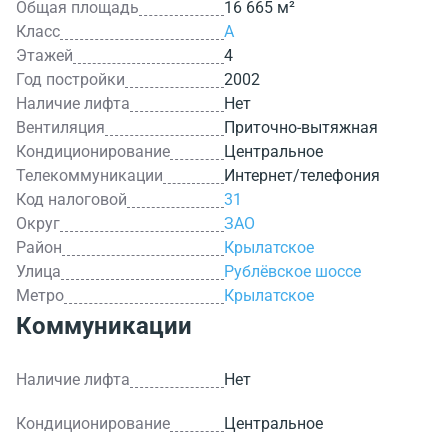
Общая площадь
16 665 м²
Класс
A
Этажей
4
Год постройки
2002
Наличие лифта
Нет
Вентиляция
Приточно-вытяжная
Кондиционирование
Центральное
Телекоммуникации
Интернет/телефония
Код налоговой
31
Округ
ЗАО
Район
Крылатское
Улица
Рублёвское шоссе
Метро
Крылатское
Коммуникации
Наличие лифта
Нет
Кондиционирование
Центральное