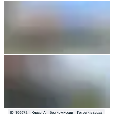
ID: 106672
Класс: A
Без комиссии
Готов к въезду