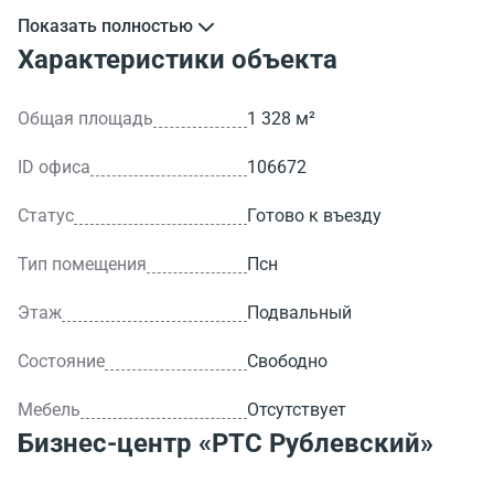
Показать полностью
>ID объекта - 106672.
Характеристики объекта
Общая площадь
1 328 м²
ID офиса
106672
Статус
Готово к въезду
Тип помещения
Псн
Этаж
Подвальный
Состояние
Свободно
Мебель
Отсутствует
Бизнес-центр
«РТС Рублевский»