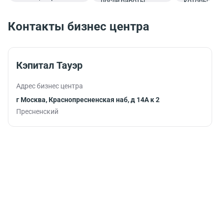
после работы.
которые
все финансовые
подарят
вопросы в
заряд
Контакты бизнес центра
комфортной
бодрости и
обстановке.
помогут
продуктив
продолжит
Кэпитал Тауэр
работу.
Адрес бизнес центра
г Москва, Краснопресненская наб, д 14А к 2
Пресненский