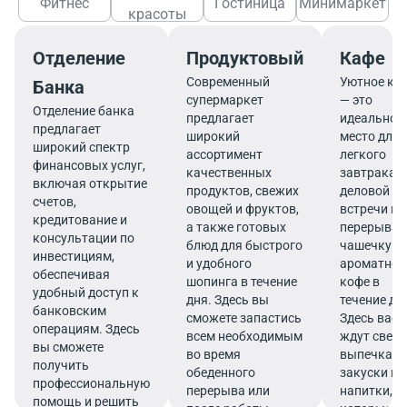
Фитнес
Гостиница
Минимаркет
красоты
Отделение
Продуктовый
Кафе
Современный
Уютное ка
Банка
супермаркет
— это
Отделение банка
предлагает
идеальное
предлагает
широкий
место для
широкий спектр
ассортимент
легкого
финансовых услуг,
качественных
завтрака,
включая открытие
продуктов, свежих
деловой
счетов,
овощей и фруктов,
встречи ил
кредитование и
а также готовых
перерыва 
консультации по
блюд для быстрого
чашечку
инвестициям,
и удобного
ароматног
обеспечивая
шопинга в течение
кофе в
удобный доступ к
дня. Здесь вы
течение дн
банковским
сможете запастись
Здесь вас
операциям. Здесь
всем необходимым
ждут свеж
вы сможете
во время
выпечка,
получить
обеденного
закуски и
профессиональную
перерыва или
напитки,
помощь и решить