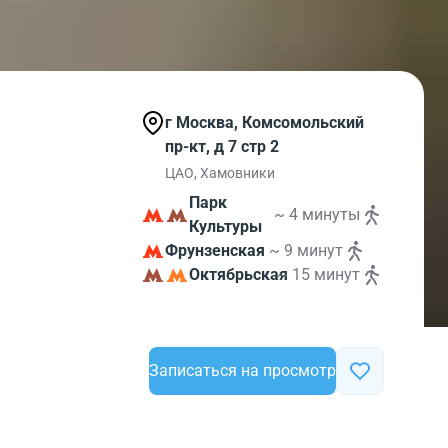
г Москва, Комсомольский
пр-кт, д 7 стр 2
ЦАО, Хамовники
Парк
~ 4 минуты
Культуры
Фрунзенская
~ 9 минут
Октябрьская
~ 15 минут
Записаться на просмотр