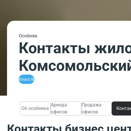
Особняк
Контакты жило
Комсомольский
Класс B
Аренда
Продажа
Об особняке
Конта
офисов
офисов
Контакты бизнес цен