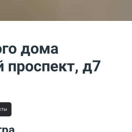
го дома
 проспект, д7
кты
тра