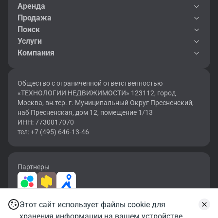
Аренда
Продажа
Поиск
Услуги
Компания
Общество с ограниченной ответственностью
«ТЕХНОЛОГИИ НЕДВИЖИМОСТИ» 123112, город
Москва, вн.тер. г. Муниципальный Округ Пресненский,
наб Пресненская, дом 12, помещение 1/13
ИНН: 7730017070
тел: +7 (495) 646-13-46
Партнеры
Этот сайт использует файлы cookie для
2026 © OF.RU | Все права защищены.
Записаться на просмотр
хранения информации на вашем устройстве.
Карта сайта
Условия использования