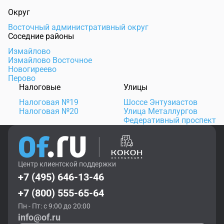
Округ
Восточный административный округ
Соседние районы
Измайлово
Измайлово Восточное
Новогиреево
Перово
Налоговые
Улицы
Налоговая №19
Шоссе Энтузиастов
Налоговая №20
Улица Металлургов
Федеративный проспект
Центр клиентской поддержки
+7 (495) 646-13-46
+7 (800) 555-65-64
Пн - Пт: с 9:00 до 20:00
info@of.ru