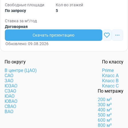
Свободные площади
Кол-во этажей
По запросу
5
Ставка за м²/год
Договорная
Скачать презентацию
Обновлено: 09.08.2026
По округу
По классу
В центре (ЦАО)
Prime
САО
Класс А
ЗАО
Класс B
ЮЗАО
Класс C
СЗАО
По метражу
ЮАО
200 м²
ЮВАО
300 м²
СВАО
400 м²
ВАО
500 м²
600 м²
800 м²