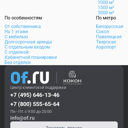
1000 м²
1500 м²
3000 м²
По особенностям
По метро
От собственника
Белорусская
На 1 этаже
Сокол
С мебелью
Павелецкая
Долгосрочная аренда
Тверская
С отдельным входом
Аэропорт
С отделкой
Кабинетной планировки
Без отделки
Центр клиентской поддержки
+7 (495) 646-13-46
+7 (800) 555-65-64
Пн - Пт: с 9:00 до 20:00
info@of.ru