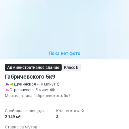
Пока нет фото
Административное здание
Класс B
Габричевского 5к9
Щукинская
~ 9 минут
Стрешнево
~ 5 минут
Москва, улица Габричевского, 5к7
Свободные площади
Кол-во этажей
2 149 м²
3
Ставка за м²/год