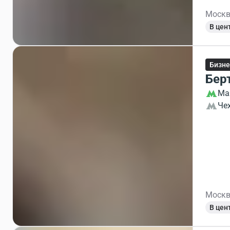
Москв
В цен
Бизне
Бер
Ма
Че
Москв
В цен