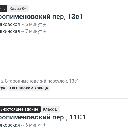
няк
Класс B+
ропименовский пер, 13с1
яковская
~ 5 минут
шкинская
~ 7 минут
а, Старопименовский переулок, 13с1
тре
На Садовом кольце
ьностоящее здание
Класс B
ропименовский пер., 11С1
яковская
~ 6 минут