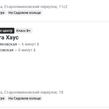
а, Старопименовский переулок, 11с2
тре
На Садовом кольце
с-центр
Класс B+
та Хаус
яковская
~ 6 минут
ховская
~ 6 минут
а, Старопименовский переулок, 18
тре
На Садовом кольце