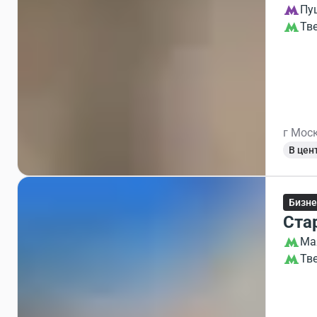
Пу
Тв
г Моск
В цен
Бизне
Ста
Ма
Тв