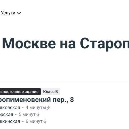
Услуги
 Москве на Стар
ьностоящее здание
Класс B
ропименовский пер., 8
яковская
~ 4 минуты
ерская
~ 5 минут
шкинская
~ 6 минут