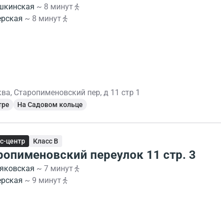
шкинская
~ 8 минут
ерская
~ 8 минут
ва, Старопименовский пер, д 11 стр 1
тре
На Садовом кольце
с-центр
Класс B
ропименовский переулок 11 стр. 3
яковская
~ 7 минут
ерская
~ 9 минут