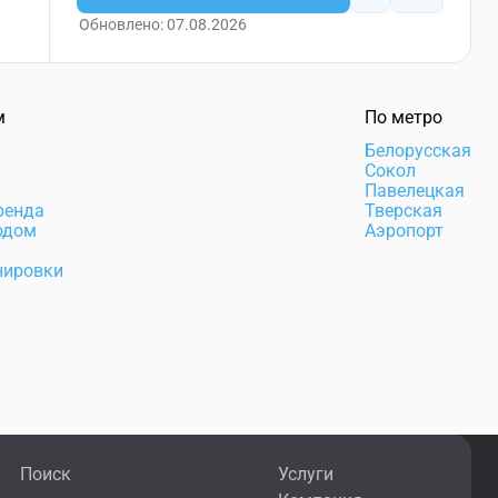
Обновлено: 07.08.2026
м
По метро
а
Белорусская
Сокол
Павелецкая
ренда
Тверская
одом
Аэропорт
нировки
Поиск
Услуги