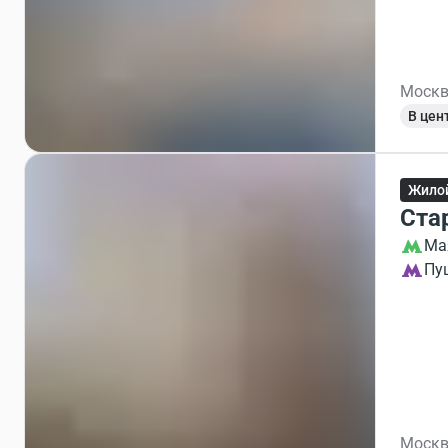
Москв
В цен
Жило
Ста
Ма
Пу
Москв