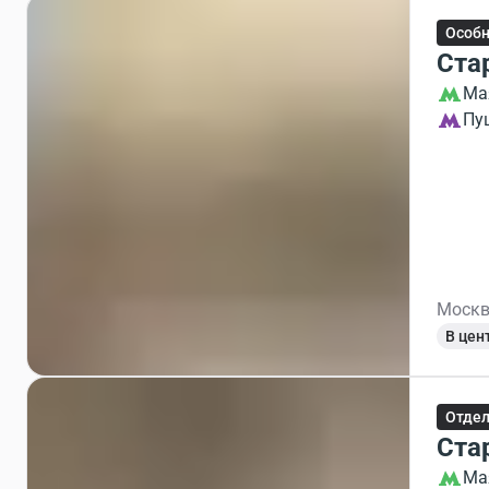
Особ
Ста
Ма
Пу
Москв
В цен
Отдел
Ста
Ма