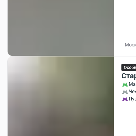
г Мос
Особ
Ста
Ма
Че
Пу