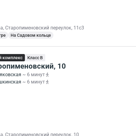
а, Старопименовский переулок, 11с3
тре
На Садовом кольце
й комплекс
Класс B
ропименовский, 10
яковская
~ 6 минут
шкинская
~ 6 минут
а, Старопименовский переулок, 10