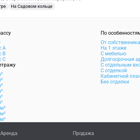
тре
На Садовом кольце
лассу
По особенностя
e
От собственник
с А
На 1 этаже
с B
С мебелью
с C
Долгосрочная а
етражу
С отдельным вх
С отделкой
м²
Кабинетной пла
м²
Без отделки
м²
м²
м²
м²
 м²
 м²
 м²
Аренда
Продажа