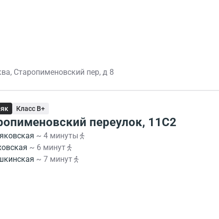
ква, Старопименовский пер, д 8
няк
Класс B+
ропименовский переулок, 11С2
яковская
~ 4 минуты
ховская
~ 6 минут
шкинская
~ 7 минут