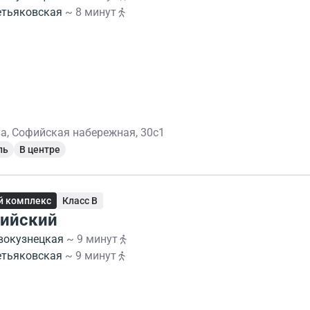
етьяковская
~ 8 минут
а, Софийская набережная, 30с1
ль
В центре
й комплекс
Класс B
ийский
вокузнецкая
~ 9 минут
етьяковская
~ 9 минут