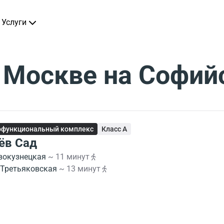
Услуги
 Москве на Софий
офункциональный комплекс
Класс A
ёв Сад
вокузнецкая
~ 11 минут
Третьяковская
~ 13 минут