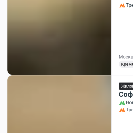
Тр
Москв
Крем
Жило
Соф
Но
Тр