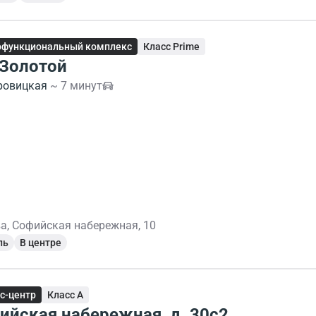
офункциональный комплекс
Класс Prime
Золотой
ровицкая
~ 7 минут
а, Софийская набережная, 10
ль
В центре
с-центр
Класс A
ийская набережная, д. 30с2