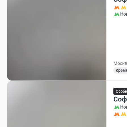
Но
Москв
Крем
Особ
Соф
Но