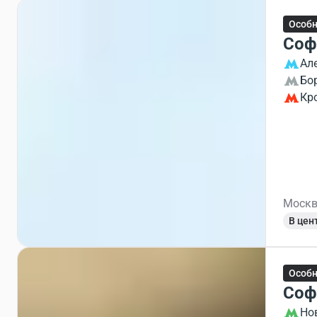
Особ
Соф
Ал
Бо
Кр
Москв
В цен
Особ
Соф
Но