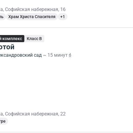
а, Софийская набережная, 16
ль
Храм Христа Спасителя
+1
й комплекс
Класс B
отой
ександровский сад
~ 15 минут
а, Софийская набережная, 22
тре