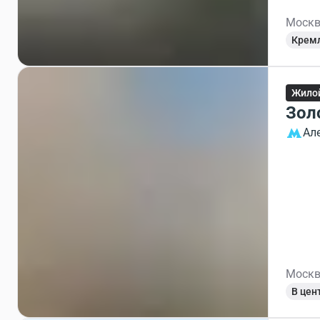
Москв
Крем
Жило
Зол
Ал
Москв
В цен