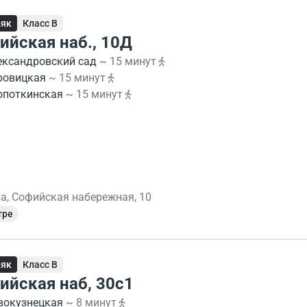
няк
Класс B
ийская наб., 10Д
ександровский сад
~ 15 минут
ровицкая
~ 15 минут
опоткинская
~ 15 минут
а, Софийская набережная, 10
тре
няк
Класс B
ийская наб, 30с1
вокузнецкая
~ 8 минут