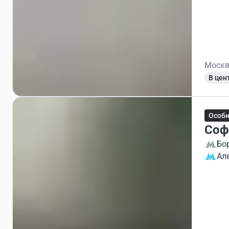
Москв
В цен
Особ
Соф
Бо
Ал