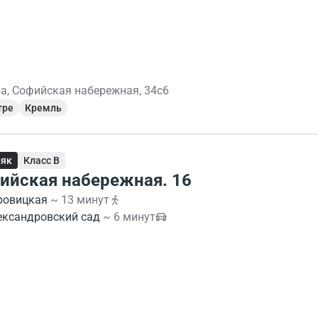
а, Софийская набережная, 34с6
тре
Кремль
няк
Класс B
ийская набережная. 16
ровицкая
~ 13 минут
ександровский сад
~ 6 минут