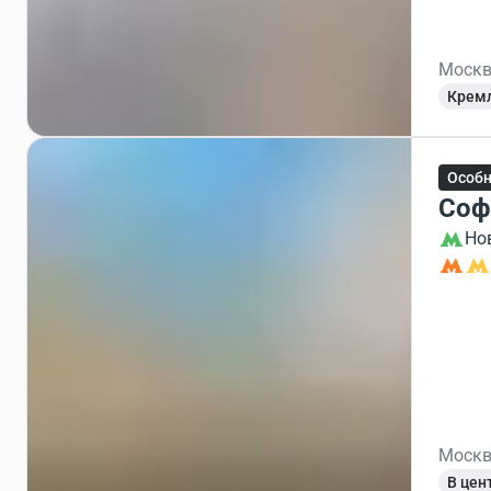
Москв
Крем
Особ
Соф
Но
Москв
В цен