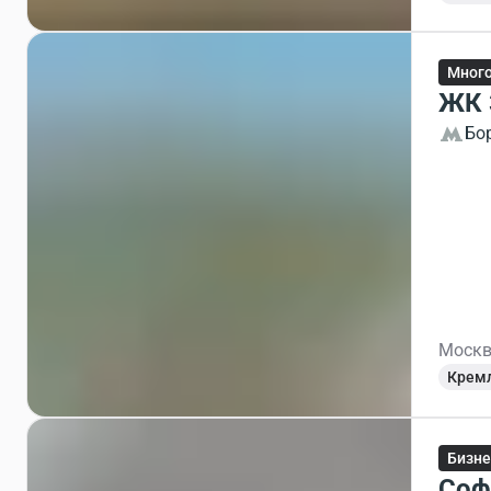
Мног
ЖК 
Бо
Москв
Крем
Бизне
Соф