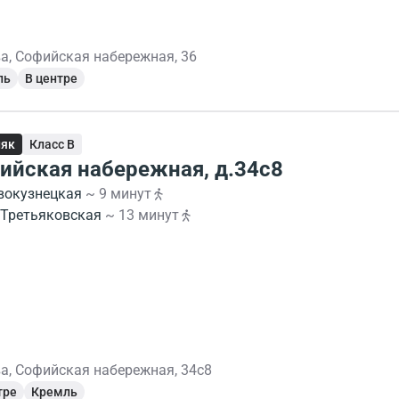
а, Софийская набережная, 36
ль
В центре
няк
Класс B
ийская набережная, д.34с8
вокузнецкая
~ 9 минут
Третьяковская
~ 13 минут
а, Софийская набережная, 34с8
тре
Кремль