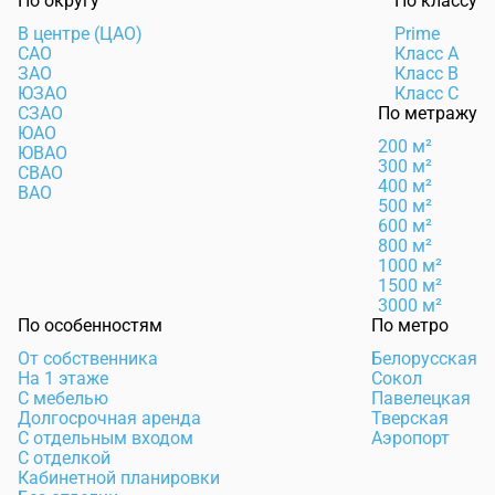
По округу
По классу
В центре (ЦАО)
Prime
САО
Класс А
ЗАО
Класс B
ЮЗАО
Класс C
СЗАО
По метражу
ЮАО
200 м²
ЮВАО
300 м²
СВАО
400 м²
ВАО
500 м²
600 м²
800 м²
1000 м²
1500 м²
3000 м²
По особенностям
По метро
От собственника
Белорусская
На 1 этаже
Сокол
С мебелью
Павелецкая
Долгосрочная аренда
Тверская
С отдельным входом
Аэропорт
С отделкой
Кабинетной планировки