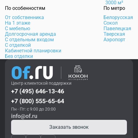
3000 м²
По особенностям
По метро
От собственника
Белорусская
На 1 этаже
Сокол
С мебелью
Павелецкая
Долгосрочная аренда
Тверская
С отдельным входом
Аэропорт
С отделкой
Кабинетной планировки
Без отделки
Центр клиентской поддержки
+7 (495) 646-13-46
+7 (800) 555-65-64
Пн - Пт: с 9:00 до 20:00
info@of.ru
Заказать звонок