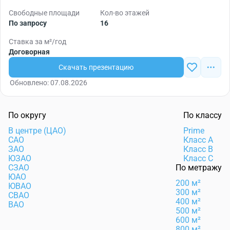
Свободные площади
Кол-во этажей
По запросу
16
Ставка за м²/год
Договорная
Скачать презентацию
Обновлено: 07.08.2026
По округу
По классу
В центре (ЦАО)
Prime
САО
Класс А
ЗАО
Класс B
ЮЗАО
Класс C
СЗАО
По метражу
ЮАО
200 м²
ЮВАО
300 м²
СВАО
400 м²
ВАО
500 м²
600 м²
800 м²