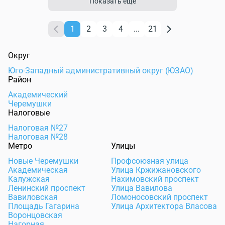
Показать еще
1
2
3
4
...
21
Округ
Юго-Западный административный округ (ЮЗАО)
Район
Академический
Черемушки
Налоговые
Налоговая №27
Налоговая №28
Метро
Улицы
Новые Черемушки
Профсоюзная улица
Академическая
Улица Кржижановского
Калужская
Нахимовский проспект
Ленинский проспект
Улица Вавилова
Вавиловская
Ломоносовский проспект
Площадь Гагарина
Улица Архитектора Власова
Воронцовская
Нагорная