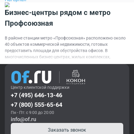
Бизнес-центры рядом с метро
Профсоюзная
В районе станции метро «Профсоюзная» расположено около
40 объектов коммерческой недвижимости, готовых
предоставить площади для обустройства офисов. В
многочисленных бизнес-центрах, жилых комплексах,
административных зданиях можно арендовать помещения
различной категории. Классом А позиционируются бизнес-
центры "Нахимов", "Левиум-центр", жилой комплекс "ЖК на
Вавилова". От них не отстают объекты категории В+: бизнес-
Центр клиентской поддержки
центры "Вавилова, 47А", "Pallau-SW", офисно-жилой комплекс
+7 (495) 646-13-46
"Архитектора Власова, 6 (Вавилово)".
+7 (800) 555-65-64
Транспортная доступность
Пн - Пт: с 9:00 до 20:00
info@of.ru
Станция «Профсоюзная» расположена на Калужско-Рижской
Заказать звонок
линии метро в 13 минутах езды от Кольцевой линии. С