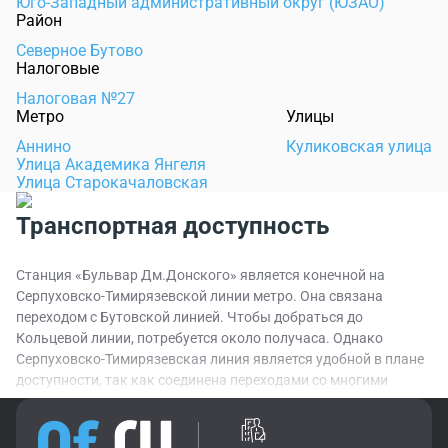
Юго-Западный административный округ (ЮЗАО)
Район
Северное Бутово
Налоговые
Налоговая №27
Метро
Улицы
Аннино
Куликовская улица
Улица Академика Янгеля
Улица Старокачаловская
Транспортная доступность
Станция «Бульвар Дм.Донского» является конечной на
Серпуховско-Тимирязевской линии метро. Она связана
переходом с Бутовской линией. Чтобы добраться до
Кольцевой линии, потребуется около получаса. Однако
Серпуховско-Тимирязевская линия является удобной в плане
доступности, так как соединена переходами со многими
линиями московского метрополитена.
Станция метро «Бульвар Дм.Донского» находится на юго-