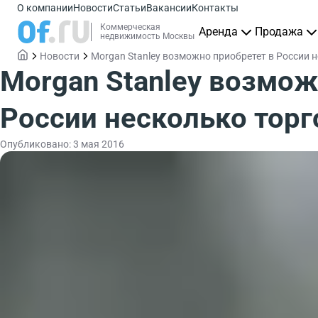
О компании
Новости
Статьи
Вакансии
Контакты
Коммерческая
Аренда
Продажа
недвижимость Москвы
Новости
Morgan Stanley возможно приобретет в России н
Morgan Stanley возмож
России несколько тор
Опубликовано: 3 мая 2016