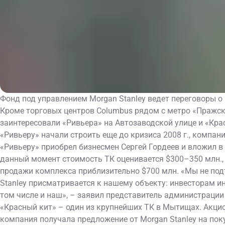
Фонд под управлением Mоrgаn Stаnlеу ведет переговоры о
Кроме торговых центров Columbus рядом с метро «Пражск
заинтересовали «Ривьера» на Автозаводской улице и «Кр
«Ривьеру» начали строить еще до кризиса 2008 г., компан
«Ривьеру» приобрел бизнесмен Сергей Гордеев и вложил в
данный момент стоимость ТК оценивается $300–350 млн.,
продажи комплекса приблизительно $700 млн. «Мы не подт
Stanley присматривается к нашему объекту: инвесторам и
том числе и наш», – заявил представитель администраци
«Красный кит» – один из крупнейших ТК в Мытищах. Акци
компания получала предложение от Morgan Stanley на поку