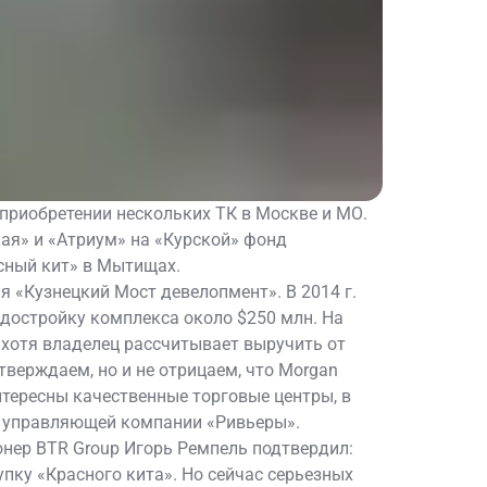
 приобретении нескольких ТК в Москве и МО.
ая» и «Атриум» на «Курской» фонд
асный кит» в Мытищах.
ия «Кузнецкий Мост девелoпмент». В 2014 г.
 достройку комплекса около $250 млн. На
 хотя владелец рассчитывает выручить от
верждаем, но и не отрицаем, что Morgan
нтересны качественные торговые центры, в
и управляющей компании «Ривьеры».
онер ВTR Group Игорь Ремпель подтвердил:
пку «Красного кита». Но сейчас серьезных