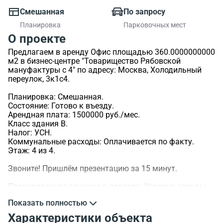
Смешанная
По запросу
Планировка
Парковочных мест
О проекте
Предлагаем в аренду Офис площадью 360.0000000000
м2 в бизнес-центре "Товарищество Рябовской
мануфактуры с 4" по адресу: Москва, Холодильный
переулок, 3к1с4.
Планировка: Смешанная.
Состояние: Готово к въезду.
Арендная плата: 1500000 руб./мес.
Класс здания B.
Налог: УСН.
Коммунальные расходы: Оплачивается по факту.
Этаж: 4 из 4.
Звоните! Пришлём презентацию за 15 минут.
Планировочное решение в подарок. Условия аренды
обсуждаемы.
Показать полностью
>ID объекта - 104734.
Характеристики объекта