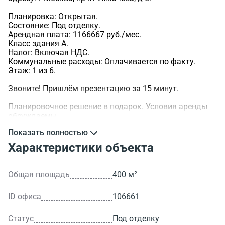
Планировка: Открытая.
Состояние: Под отделку.
Арендная плата: 1166667 руб./мес.
Класс здания A.
Налог: Включая НДС.
Коммунальные расходы: Оплачивается по факту.
Этаж: 1 из 6.
Звоните! Пришлём презентацию за 15 минут.
Планировочное решение в подарок. Условия аренды
обсуждаемы.
Показать полностью
>ID объекта - 106661.
Характеристики объекта
Общая площадь
400 м²
ID офиса
106661
Статус
Под отделку