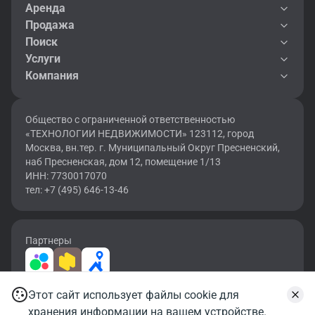
Аренда
Продажа
Поиск
Услуги
Компания
Общество с ограниченной ответственностью
«ТЕХНОЛОГИИ НЕДВИЖИМОСТИ» 123112, город
Москва, вн.тер. г. Муниципальный Округ Пресненский,
наб Пресненская, дом 12, помещение 1/13
ИНН: 7730017070
тел: +7 (495) 646-13-46
Партнеры
Этот сайт использует файлы cookie для
2026 © OF.RU | Все права защищены.
хранения информации на вашем устройстве.
Карта сайта
Условия использования