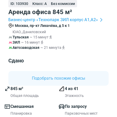
ID: 103930
Класс: A
Без комиссии
Аренда офиса 845 м²
Бизнес-центр «Технопарк ЗИЛ корпус А1,А2»
г Москва, пр-кт Лихачёва, д 5 к 1
ЮАО, Даниловский
Тульская
~ 15 минут
ЗИЛ
~ 16 минут
Автозаводская
~ 21 минута
Сдано
Подобрать похожие офисы
845 м²
4 из 41
Общая площадь
Этажность
Смешанная
По запросу
Планировка
Парковочных мест