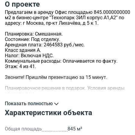
О проекте
Предлагаем в аренду Офис площадью 845.0000000000
м2 в бизнес-центре "Технопарк ЗИЛ корпус А1,А2" по
адресу: г Москва, пр-кт Лихачёва, д 5 к 1.
Планировка: Смешанная.
Состояние: Под отделку.
Арендная плата: 2464583 руб./мес.
Класс здания A.
Налог: Включая НДС.
Коммунальные расходы: Оплачивается по факту.
Этаж: 4 из 41.
Звоните! Пришлём презентацию за 15 минут.
Планировочное решение в подарок. Условия аренды
обсуждаемы.
Показать полностью
>ID объекта - 103930.
Характеристики объекта
Общая площадь
845 м²