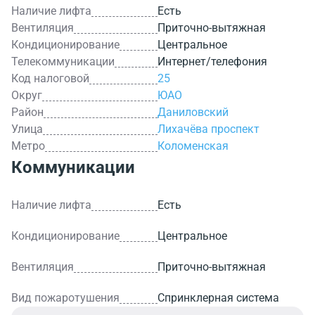
Наличие лифта
Есть
Вентиляция
Приточно-вытяжная
Кондиционирование
Центральное
Телекоммуникации
Интернет/телефония
Код налоговой
25
Округ
ЮАО
Район
Даниловский
Улица
Лихачёва проспект
Метро
Коломенская
Коммуникации
Наличие лифта
Есть
Кондиционирование
Центральное
Вентиляция
Приточно-вытяжная
Вид пожаротушения
Спринклерная система