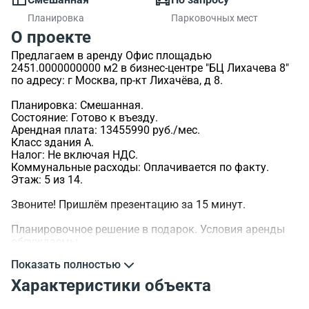
Планировка
Парковочных мест
О проекте
Предлагаем в аренду Офис площадью
2451.0000000000 м2 в бизнес-центре "БЦ Лихачева 8"
по адресу: г Москва, пр-кт Лихачёва, д 8.
Планировка: Смешанная.
Состояние: Готово к въезду.
Арендная плата: 13455990 руб./мес.
Класс здания A.
Налог: Не включая НДС.
Коммунальные расходы: Оплачивается по факту.
Этаж: 5 из 14.
Звоните! Пришлём презентацию за 15 минут.
Планировочное решение в подарок. Условия аренды
обсуждаемы.
Показать полностью
>ID объекта - 102437.
Характеристики объекта