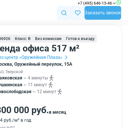
+7 (495) 646-13-46
Заказать звонок
106926
Класс: B
Без комиссии
Готов к въезду
енда офиса 517 м²
ес-центр «Оружейная Плаза»
осква, Оружейный переулок, 15А
О, Тверской
аяковская
~ 4 минуты
ушкинская
~ 11 минут
овослободская
~ 12 минут
300 000 руб.
в месяц
4 руб./м² в год
чая НДС