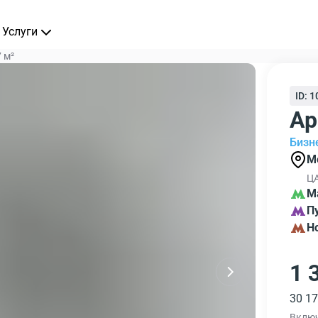
Услуги
 м²
ID: 
Ар
Бизн
М
ЦА
М
П
Н
1 
30 17
Вклю