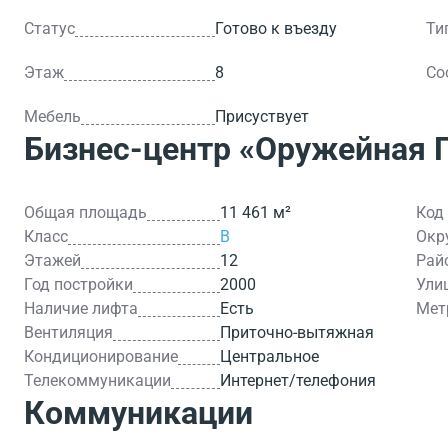
Статус
Готово к въезду
Ти
Этаж
8
Со
Мебель
Присуствует
Бизнес-центр
«Оружейная 
Общая площадь
11 461 м²
Код
Класс
B
Окр
Этажей
12
Рай
Год постройки
2000
Ули
Наличие лифта
Есть
Мет
Вентиляция
Приточно-вытяжная
Кондиционирование
Центральное
Телекоммуникации
Интернет/телефония
Коммуникации