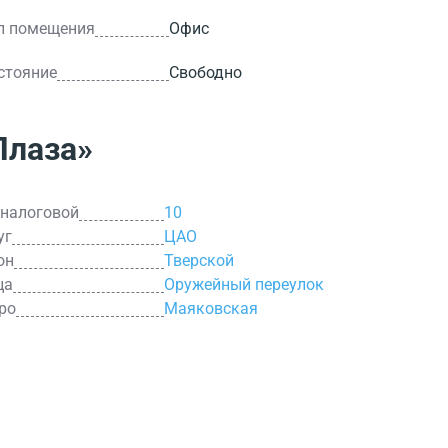
п помещения
Офис
стояние
Свободно
Плаза»
 налоговой
10
уг
ЦАО
он
Тверской
ца
Оружейный переулок
ро
Маяковская