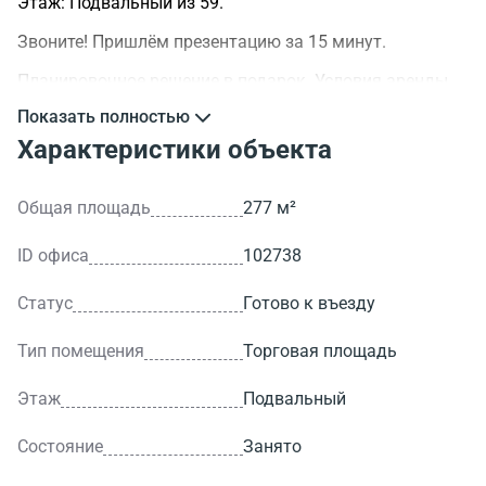
Этаж: Подвальный из 59.
Звоните! Пришлём презентацию за 15 минут.
Планировочное решение в подарок. Условия аренды
обсуждаемы.
Показать полностью
>ID объекта - 102738.
Характеристики объекта
Общая площадь
277 м²
ID офиса
102738
Статус
Готово к въезду
Тип помещения
Торговая площадь
Этаж
Подвальный
Состояние
Занято