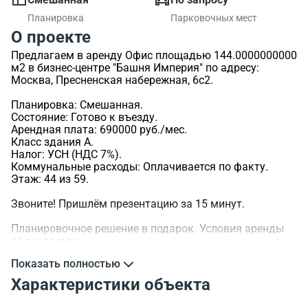
Планировка
Парковочных мест
О проекте
Предлагаем в аренду Офис площадью 144.0000000000
м2 в бизнес-центре "Башня Империя" по адресу:
Москва, Пресненская набережная, 6с2.
Планировка: Смешанная.
Состояние: Готово к въезду.
Арендная плата: 690000 руб./мес.
Класс здания A.
Налог: УСН (НДС 7%).
Коммунальные расходы: Оплачивается по факту.
Этаж: 44 из 59.
Звоните! Пришлём презентацию за 15 минут.
Планировочное решение в подарок. Условия аренды
обсуждаемы.
Показать полностью
>ID объекта - 105704.
Характеристики объекта