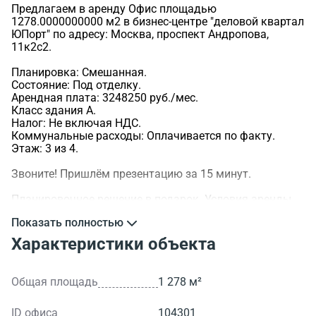
Предлагаем в аренду Офис площадью
1278.0000000000 м2 в бизнес-центре "деловой квартал
ЮПорт" по адресу: Москва, проспект Андропова,
11к2с2.
Планировка: Смешанная.
Состояние: Под отделку.
Арендная плата: 3248250 руб./мес.
Класс здания A.
Налог: Не включая НДС.
Коммунальные расходы: Оплачивается по факту.
Этаж: 3 из 4.
Звоните! Пришлём презентацию за 15 минут.
Планировочное решение в подарок. Условия аренды
обсуждаемы.
Показать полностью
>ID объекта - 104301.
Характеристики объекта
Общая площадь
1 278 м²
ID офиса
104301