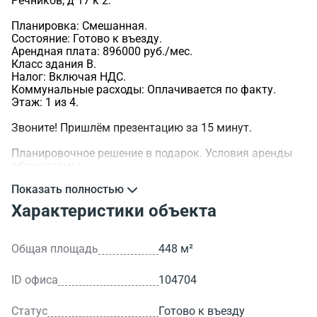
Речников, д 17 к 2.
Планировка: Смешанная.
Состояние: Готово к въезду.
Арендная плата: 896000 руб./мес.
Класс здания B.
Налог: Включая НДС.
Коммунальные расходы: Оплачивается по факту.
Этаж: 1 из 4.
Звоните! Пришлём презентацию за 15 минут.
Планировочное решение в подарок. Условия аренды
обсуждаемы.
Показать полностью
>ID объекта - 104704.
Характеристики объекта
Общая площадь
448 м²
ID офиса
104704
Статус
Готово к въезду