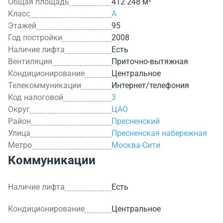
Общая площадь
412 248 м²
Класс
A
Этажей
95
Год постройки
2008
Наличие лифта
Есть
Вентиляция
Приточно-вытяжная
Кондиционирование
Центральное
Телекоммуникации
Интернет/телефония
Код налоговой
3
Округ
ЦАО
Район
Пресненский
Улица
Пресненская набережная
Метро
Москва-Сити
Коммуникации
Наличие лифта
Есть
Кондиционирование
Центральное