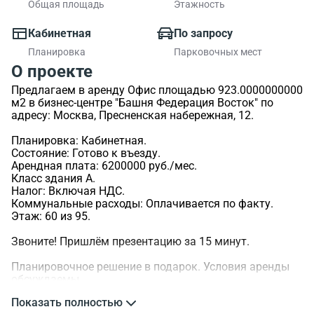
Общая площадь
Этажность
Кабинетная
По запросу
Планировка
Парковочных мест
О проекте
Предлагаем в аренду Офис площадью 923.0000000000
м2 в бизнес-центре "Башня Федерация Восток" по
адресу: Москва, Пресненская набережная, 12.
Планировка: Кабинетная.
Состояние: Готово к въезду.
Арендная плата: 6200000 руб./мес.
Класс здания A.
Налог: Включая НДС.
Коммунальные расходы: Оплачивается по факту.
Этаж: 60 из 95.
Звоните! Пришлём презентацию за 15 минут.
Планировочное решение в подарок. Условия аренды
обсуждаемы.
Показать полностью
>ID объекта - 46865.