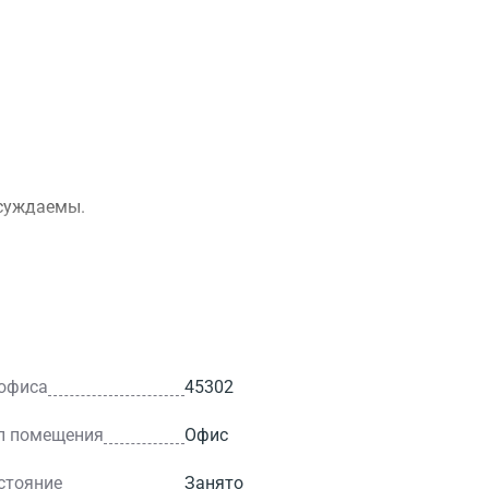
бсуждаемы.
 офиса
45302
п помещения
Офис
стояние
Занято