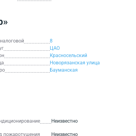
р»
 налоговой
8
уг
ЦАО
он
Красносельский
ца
Новорязанская улица
ро
Бауманская
ндиционирование
Неизвестно
д пожаротушения
Неизвестно