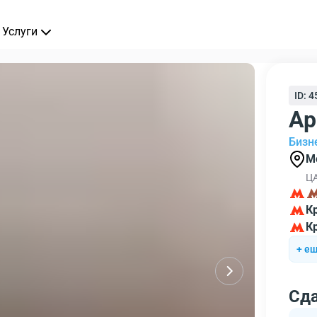
Услуги
ID: 
Ар
Бизн
М
ЦА
К
К
+ ещ
Сд