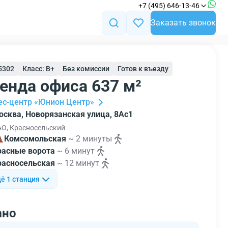
+7 (495) 646-13-46
Заказать звонок
45302
Класс: B+
Без комиссии
Готов к въезду
енда офиса 637 м²
ес-центр «Юнион Центр»
осква, Новорязанская улица, 8Ас1
О, Красносельский
Комсомольская
~ 2 минуты
расные ворота
~ 6 минут
расносельская
~ 12 минут
ё 1 станция
ано