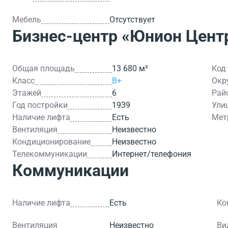
Мебель
Отсутствует
Бизнес-центр
«Юнион Цент
Общая площадь
13 680 м²
Код
Класс
B+
Окр
Этажей
6
Рай
Год постройки
1939
Ули
Наличие лифта
Есть
Мет
Вентиляция
Неизвестно
Кондиционирование
Неизвестно
Телекоммуникации
Интернет/телефония
Коммуникации
Наличие лифта
Есть
Ко
Вентиляция
Неизвестно
Ви