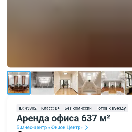
ID: 45302
Класс: B+
Без комиссии
Готов к въезду
Аренда офиса 637 м²
Бизнес-центр «Юнион Центр»