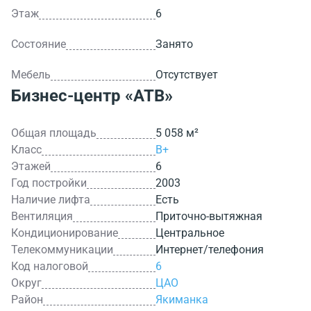
Этаж
6
Состояние
Занято
Мебель
Отсутствует
Бизнес-центр
«АТВ»
Общая площадь
5 058 м²
Класс
B+
Этажей
6
Год постройки
2003
Наличие лифта
Есть
Вентиляция
Приточно-вытяжная
Кондиционирование
Центральное
Телекоммуникации
Интернет/телефония
Код налоговой
6
Округ
ЦАО
Район
Якиманка