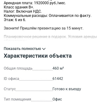
Арендная плата: 1920000 руб./мес.
Класс здания B+.
Налог: Включая НДС.
Коммунальные расходы: Оплачивается по факту.
Этаж: 6 из 6.
Звоните! Пришлём презентацию за 15 минут.
Планировочное решение в подарок. Условия аренды
обсуждаемы.
Показать полностью
>ID объекта - 61442.
Характеристики объекта
Общая площадь
460 м²
ID офиса
61442
Статус
Готово к въезду
Тип помещения
Офис